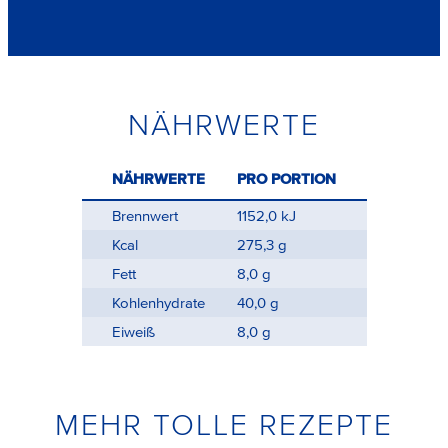
NÄHRWERTE
NÄHRWERTE
PRO PORTION
Brennwert
1152,0 kJ
Kcal
275,3 g
Fett
8,0 g
Kohlenhydrate
40,0 g
Eiweiß
8,0 g
MEHR TOLLE REZEPTE
Pumpernickel-Taler
Wi