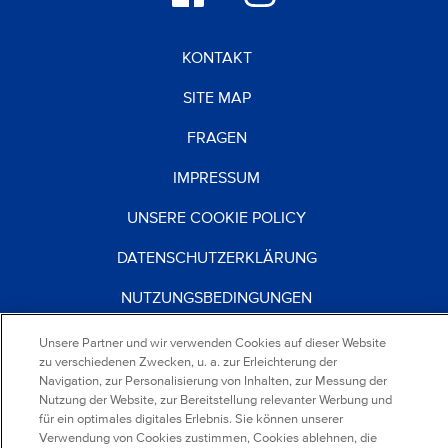
KONTAKT
SITE MAP
FRAGEN
IMPRESSUM
UNSERE COOKIE POLICY
DATENSCHUTZERKLÄRUNG
NUTZUNGSBEDINGUNGEN
KARRIERE
Unsere Partner und wir verwenden Cookies auf dieser Website
zu verschiedenen Zwecken, u. a. zur Erleichterung der
Navigation, zur Personalisierung von Inhalten, zur Messung der
Nutzung der Website, zur Bereitstellung relevanter Werbung und
®
2026
Mondelez Deutschland
für ein optimales digitales Erlebnis. Sie können unserer
Services GmbH & Co. KG
Verwendung von Cookies zustimmen, Cookies ablehnen, die
Mondelez Europe Services GmbH Zweigniederlassung